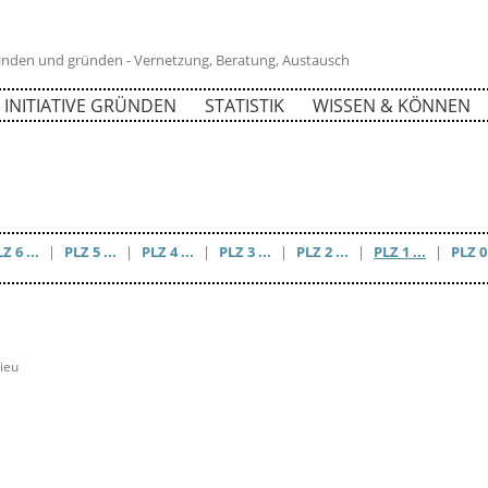
 finden und gründen - Vernetzung, Beratung, Austausch
INITIATIVE GRÜNDEN
STATISTIK
WISSEN & KÖNNEN
Z 6 ...
|
PLZ 5 ...
|
PLZ 4 ...
|
PLZ 3 ...
|
PLZ 2 ...
|
PLZ 1 ...
|
PLZ 0 
ieu