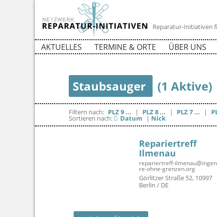
Reparatur-Initiativen
AKTUELLES
TERMINE & ORTE
ÜBER UNS
Staubsauger
(1 Aktive)
Filtern nach:
PLZ 9 ...
|
PLZ 8 ...
|
PLZ 7 ...
|
PL
Sortieren nach:
Datum
|
Nick
Repariertreff
Ilmenau
repariertreff-ilmenau@ingen
re-ohne-grenzen.org
Görlitzer Straße 52, 10997
Berlin / DE