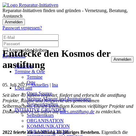
Reparatur-Initiativen finden und gründen - Vernetzung, Beratung,
Austausch
Anmelden
Passwort vergessen?
Angemeldet bleiben
Entdecke den Kosmos der
Registrieren
Anmelden
anstiftung
Aktuelles
Termine & Orte
Termine
Orte
05. Juli 2023 |
Aktuelles
|
Ina
Über uns
Open Source
Seit über 40 Jahren begleitet, fördert und erforscht die anstiftung
Weitere Akteure und Institutionen
Projekte, Räume und Netzwerke des gemeinsamen
Netzwerktreffen
Selbermachens. Diesen lebendigen Kosmos vielfältiger Projekte und
INITIATIVE GRÜNDEN
Diskurse gibt es ab sofort auf
alles.anstiftung.de
zu entdecken.
Selbstlernkurs
ORGANISATION
KOMMUNIKATION
VERANSTALTUNG
2022 feierte die anstiftung 40-jähriges Bestehen.
Eigentlich die