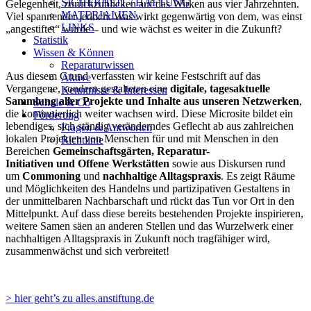
SICHERHEIT / HAFTUNG
Gelegenheit, zurückzublicken auf das Wirken aus vier Jahrzehnten.
MATERIALIEN
Viel spannender jedoch: Was wirkt gegenwärtig von dem, was einst
LINKS
„angestiftet“ wurde – und wie wächst es weiter in die Zukunft?
Statistik
Wissen & Können
Reparaturwissen
Aus diesem Grund verfassten wir keine Festschrift auf das
Aktive
Vergangene, sondern gestalteten eine
digitale, tagesaktuelle
Kenntnisse & Interessen
Sammlung aller Projekte und Inhalte aus unseren Netzwerken
,
Schule & Co
die kontinuierlich weiter wachsen wird. Diese Microsite bildet ein
Förderung
lebendiges, sich ständig veränderndes Geflecht ab aus zahlreichen
Fragen & Antworten
lokalen Projekten von Menschen für und mit Menschen in den
Richtlinie
Bereichen
Gemeinschaftsgärten, Reparatur-
Initiativen und Offene Werkstätten
sowie aus Diskursen rund
um
Commoning
und
nachhaltige Alltagspraxis
. Es zeigt Räume
und Möglichkeiten des Handelns und partizipativen Gestaltens in
der unmittelbaren Nachbarschaft und rückt das Tun vor Ort in den
Mittelpunkt. Auf dass diese bereits bestehenden Projekte inspirieren,
weitere Samen säen an anderen Stellen und das Wurzelwerk einer
nachhaltigen Alltagspraxis in Zukunft noch tragfähiger wird,
zusammenwächst und sich verbreitet!
> hier geht’s zu alles.anstiftung.de