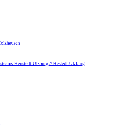
-Holzhausen
nsteams Henstedt-Ulzburg // Hestedt-Ulzburg
w