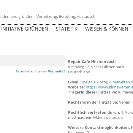
 finden und gründen - Vernetzung, Beratung, Austausch
INITIATIVE GRÜNDEN
STATISTIK
WISSEN & KÖNNEN
Repair Café Hilchenbach
96787
Kirchweg 17, 57271 Hilchenbach
Termine auf deiner Webseite?
Deutschland
E-Mail:
melanie.klotz@klimawelten.
Website:
https://www.klimawelten.
TrägerIn dieser Initiative:
Klimawel
Rechtsform der Initiative:
Verein
Rechtlich vertreten durch:
1. Vor
matthias.hein@klimawelten.de
Weitere Kontaktmöglichkeiten:
K
Kirchweg 17