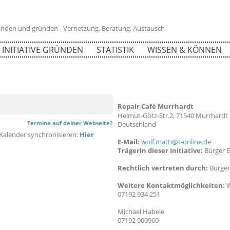
 finden und gründen - Vernetzung, Beratung, Austausch
INITIATIVE GRÜNDEN
STATISTIK
WISSEN & KÖNNEN
Repair Café Murrhardt
71674
Helmut-Götz-Str.2, 71540 Murrhardt
Termine auf deiner Webseite?
Deutschland
Kalender synchronisieren:
Hier
E-Mail:
wolf.matti@t-online.de
TrägerIn dieser Initiative:
Bürger 
Rechtlich vertreten durch:
Bürger
Weitere Kontaktmöglichkeiten:
W
07192 934 251
Michael Habele
07192 900960