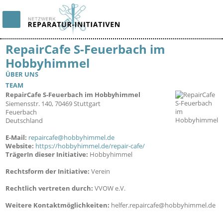
RepairCafe S-Feuerbach im
Hobbyhimmel
ÜBER UNS
TEAM
RepairCafe S-Feuerbach im Hobbyhimmel
5324
Siemensstr. 140, 70469 Stuttgart
Feuerbach
Deutschland
E-Mail:
repaircafe@hobbyhimmel.de
Website:
https://hobbyhimmel.de/repair-cafe/
TrägerIn dieser Initiative:
Hobbyhimmel
Rechtsform der Initiative:
Verein
Rechtlich vertreten durch:
VVOW e.V.
Weitere Kontaktmöglichkeiten:
helfer.repaircafe@hobbyhimmel.de