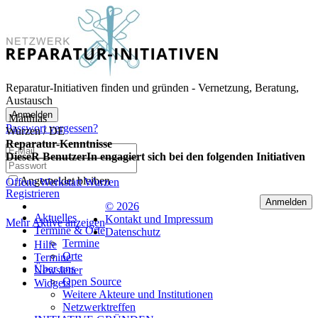
Reparatur-Initiativen finden und gründen - Vernetzung, Beratung,
Austausch
Anmelden
Matthias
Passwort vergessen?
Wurzen / DE
Reparatur-Kenntnisse
DieseR BenutzerIn engagiert sich bei den folgenden Initiativen
Angemeldet bleiben
Offene Werkstatt Wurzen
Registrieren
Anmelden
© 2026
Aktuelles
Kontakt und Impressum
Mehr Aktive anzeigen
Termine & Orte
Datenschutz
Termine
Hilfe
Orte
Termine
Über uns
Newsletter
Open Source
Widgets
Weitere Akteure und Institutionen
Netzwerktreffen