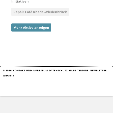
Initiativen
Repair Café Rheda-Wiedenbrück
Mehr Aktive anzeigen
© 2026
KONTAKT UND IMPRESSUM
DATENSCHUTZ
HILFE
TERMINE
NEWSLETTER
WIDGETS