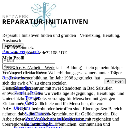
Reparatur-Initiativen finden und gründen - Vernetzung, Beratung,
Austausch
Anmelden
Ulrich Steinmetz
Passwort vergessen?
U.Steinmetz@awbev.de
32108 / DE
Mein Profil
Der awb e.V. (Arbeit – Werkstatt – Bildung) ist ein gemeinnütziger
Verein und ein nach dem Weiterbildungsgesetz anerkannter Träger
Angemeldet bleiben
Registrieren
der Erwachsenenbildung. Im Jahr 1986 gegründet, hat
Anmelden
sich der awb e.V. zu einem sozialen
Aktuelles
Dienstleistungszentrum mit zwei Standorten in Bad Salzuflen
Termine & Orte
entwickelt. Hier bieten wir vielfältige Begegnungs-, Beratungs- und
Termine
Unterstützungsangebote, vorrangig für Menschen mit geringem
Orte
Einkommen, für Geflüchtete und für Menschen, die von
Über uns
Arbeitslosigkeit bedroht oder betroffen sind. Einen großen Bereich
Open Source
nehmen dabei die Deutsch-Sprachkurse für Geflüchtete ein. Die
Weitere Akteure und Institutionen
Arbeit des awb e.V. geschieht in Kooperation mit regionalen und
Netzwerktreffen
überregionalen Institutionen, öffentlichen, kommunalen und