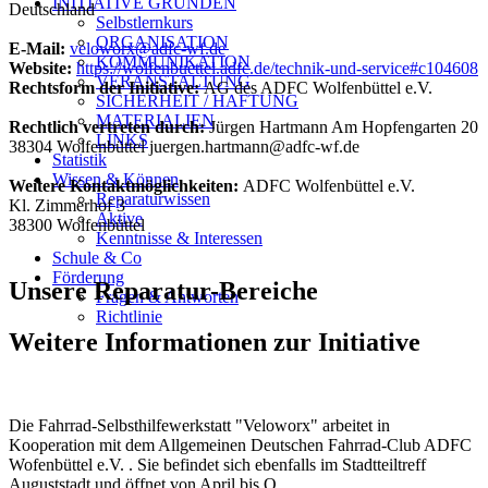
INITIATIVE GRÜNDEN
Deutschland
Selbstlernkurs
ORGANISATION
E-Mail:
veloworx@adfc-wf.de
KOMMUNIKATION
Website:
https://wolfenbuettel.adfc.de/technik-und-service#c104608
VERANSTALTUNG
Rechtsform der Initiative:
AG des ADFC Wolfenbüttel e.V.
SICHERHEIT / HAFTUNG
MATERIALIEN
Rechtlich vertreten durch:
Jürgen Hartmann Am Hopfengarten 20
LINKS
38304 Wolfenbüttel juergen.hartmann@adfc-wf.de
Statistik
Wissen & Können
Weitere Kontaktmöglichkeiten:
ADFC Wolfenbüttel e.V.
Reparaturwissen
Kl. Zimmerhof 3
Aktive
38300 Wolfenbüttel
Kenntnisse & Interessen
Schule & Co
Förderung
Unsere Reparatur-Bereiche
Fragen & Antworten
Richtlinie
Weitere Informationen zur Initiative
Die Fahrrad-Selbsthilfewerkstatt "Veloworx" arbeitet in
Kooperation mit dem Allgemeinen Deutschen Fahrrad-Club ADFC
Wofenbüttel e.V. . Sie befindet sich ebenfalls im Stadtteiltreff
Auguststadt und öffnet von April bis O…