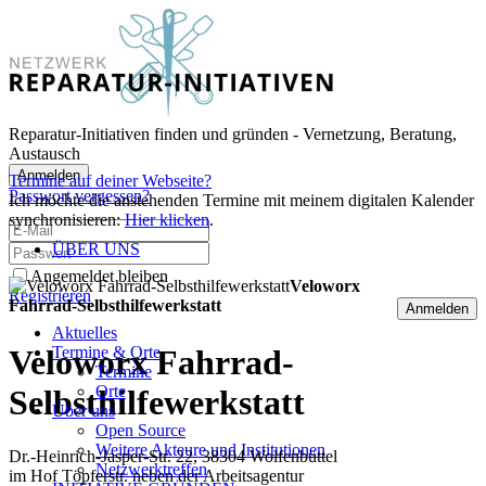
Reparatur-Initiativen finden und gründen - Vernetzung, Beratung,
Austausch
Anmelden
Termine auf deiner Webseite?
Passwort vergessen?
Ich möchte die anstehenden Termine mit meinem digitalen Kalender
synchronisieren:
Hier klicken
.
ÜBER UNS
Angemeldet bleiben
Veloworx
Registrieren
Fahrrad-Selbsthilfewerkstatt
Anmelden
43635
Aktuelles
Termine & Orte
Veloworx Fahrrad-
Termine
Orte
Selbsthilfewerkstatt
Über uns
Open Source
Weitere Akteure und Institutionen
Dr.-Heinrich-Jasper-Str. 22, 38304 Wolfenbüttel
Netzwerktreffen
im Hof Töpferstr. neben der Arbeitsagentur