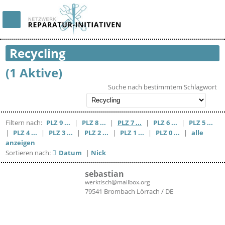
Recycling
(1 Aktive)
Suche nach bestimmtem Schlagwort
Filtern nach:
PLZ 9 ...
|
PLZ 8 ...
|
PLZ 7 ...
|
PLZ 6 ...
|
PLZ 5 ...
|
PLZ 4 ...
|
PLZ 3 ...
|
PLZ 2 ...
|
PLZ 1 ...
|
PLZ 0 ...
|
alle
anzeigen
Sortieren nach:
Datum
|
Nick
sebastian
werktisch@mailbox.org
79541 Brombach Lörrach / DE