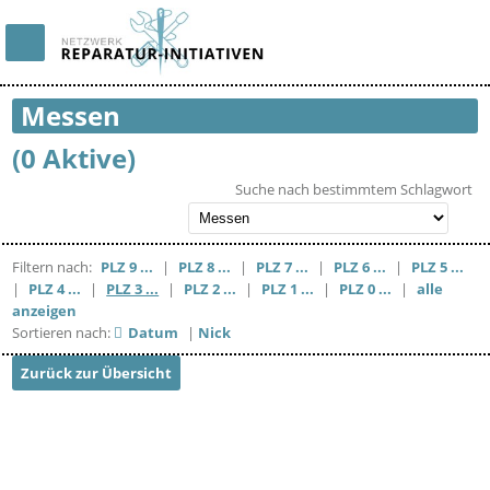
Messen
(0 Aktive)
Suche nach bestimmtem Schlagwort
Filtern nach:
PLZ 9 ...
|
PLZ 8 ...
|
PLZ 7 ...
|
PLZ 6 ...
|
PLZ 5 ...
|
PLZ 4 ...
|
PLZ 3 ...
|
PLZ 2 ...
|
PLZ 1 ...
|
PLZ 0 ...
|
alle
anzeigen
Sortieren nach:
Datum
|
Nick
Zurück zur Übersicht