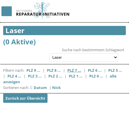
Laser
(0 Aktive)
Suche nach bestimmtem Schlagwort
Filtern nach:
PLZ 9 ...
|
PLZ 8 ...
|
PLZ 7 ...
|
PLZ 6 ...
|
PLZ 5 ...
|
PLZ 4 ...
|
PLZ 3 ...
|
PLZ 2 ...
|
PLZ 1 ...
|
PLZ 0 ...
|
alle
anzeigen
Sortieren nach:
Datum
|
Nick
Zurück zur Übersicht