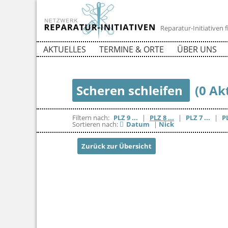
Reparatur-Initiativen
AKTUELLES
TERMINE & ORTE
ÜBER UNS
Scheren schleifen
(0 Ak
Filtern nach:
PLZ 9 ...
|
PLZ 8 ...
|
PLZ 7 ...
|
PL
Sortieren nach:
Datum
|
Nick
Zurück zur Übersicht