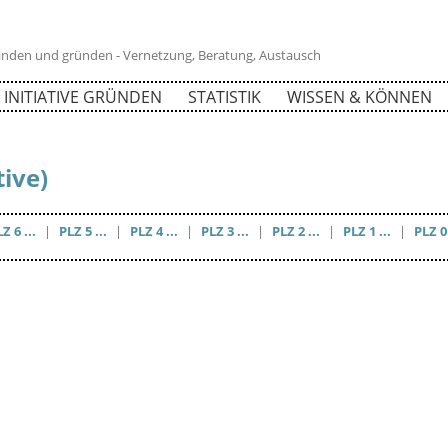
 finden und gründen - Vernetzung, Beratung, Austausch
INITIATIVE GRÜNDEN
STATISTIK
WISSEN & KÖNNEN
tive)
Z 6 ...
|
PLZ 5 ...
|
PLZ 4 ...
|
PLZ 3 ...
|
PLZ 2 ...
|
PLZ 1 ...
|
PLZ 0 