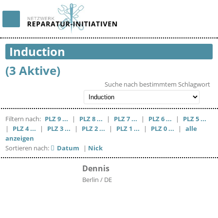
Induction
(3 Aktive)
Suche nach bestimmtem Schlagwort
Filtern nach:
PLZ 9 ...
|
PLZ 8 ...
|
PLZ 7 ...
|
PLZ 6 ...
|
PLZ 5 ...
|
PLZ 4 ...
|
PLZ 3 ...
|
PLZ 2 ...
|
PLZ 1 ...
|
PLZ 0 ...
|
alle
anzeigen
Sortieren nach:
Datum
|
Nick
Dennis
Berlin / DE