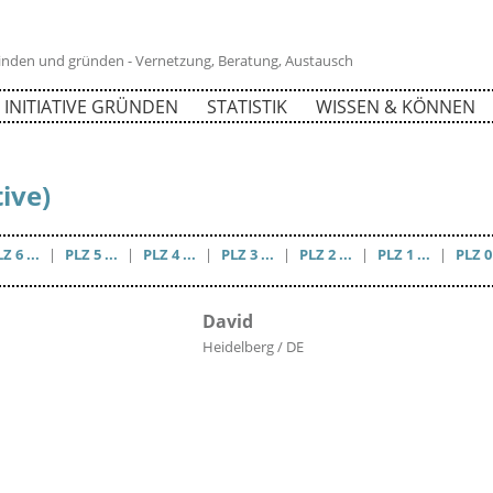
 finden und gründen - Vernetzung, Beratung, Austausch
INITIATIVE GRÜNDEN
STATISTIK
WISSEN & KÖNNEN
tive)
Z 6 ...
|
PLZ 5 ...
|
PLZ 4 ...
|
PLZ 3 ...
|
PLZ 2 ...
|
PLZ 1 ...
|
PLZ 0 
David
Heidelberg / DE