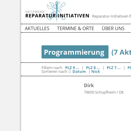
Reparatur-Initiativen
AKTUELLES
TERMINE & ORTE
ÜBER UNS
Programmierung
(7 Ak
Filtern nach:
PLZ 9 ...
|
PLZ 8 ...
|
PLZ 7 ...
|
PL
Sortieren nach:
Datum
|
Nick
Dirk
79650 Schopfheim / DE