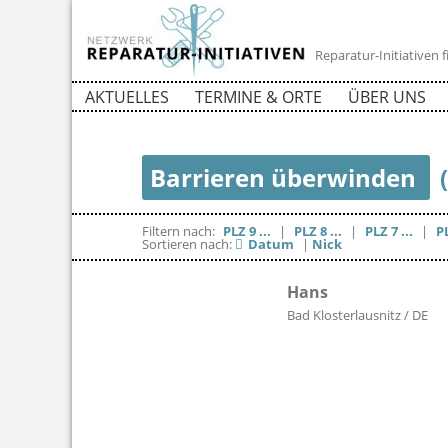
Reparatur-Initiativen
AKTUELLES
TERMINE & ORTE
ÜBER UNS
Barrieren überwinden
Filtern nach:
PLZ 9 ...
|
PLZ 8 ...
|
PLZ 7 ...
|
PL
Sortieren nach:
Datum
|
Nick
Hans
Bad Klosterlausnitz / DE