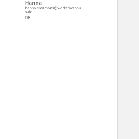
Hanna
hanna.smitmans@werkstadthau
s.de
DE