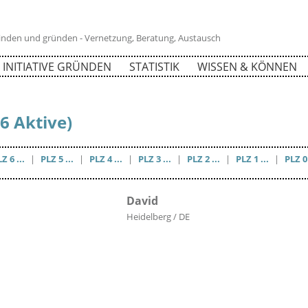
 finden und gründen - Vernetzung, Beratung, Austausch
INITIATIVE GRÜNDEN
STATISTIK
WISSEN & KÖNNEN
(6 Aktive)
Z 6 ...
|
PLZ 5 ...
|
PLZ 4 ...
|
PLZ 3 ...
|
PLZ 2 ...
|
PLZ 1 ...
|
PLZ 0 
David
Heidelberg / DE