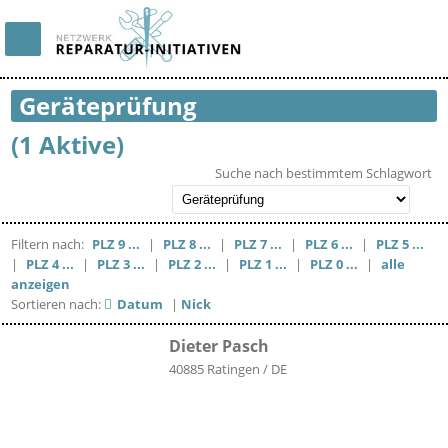
Geräteprüfung
(1 Aktive)
Suche nach bestimmtem Schlagwort
Filtern nach:
PLZ 9 ...
|
PLZ 8 ...
|
PLZ 7 ...
|
PLZ 6 ...
|
PLZ 5 ...
|
PLZ 4 ...
|
PLZ 3 ...
|
PLZ 2 ...
|
PLZ 1 ...
|
PLZ 0 ...
|
alle
anzeigen
Sortieren nach:
Datum
|
Nick
Dieter Pasch
40885 Ratingen / DE