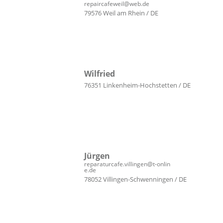
repaircafeweil@web.de
79576 Weil am Rhein / DE
Wilfried
76351 Linkenheim-Hochstetten / DE
Jürgen
reparaturcafe.villingen@t-onlin
e.de
78052 Villingen-Schwenningen / DE