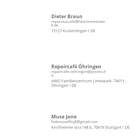
Dieter Braun
reparaturcafe@haertennetzwer
k.de
72127 Kusterdingen / DE
Repaircafé Öhringen
repaircafe-oehringen@posteo.d
e
AWO Familienzentrum Limespark, 74613
Öhringen / DE
Musa Jane
fadamose8mj8@gmail.com
Kirchheimer stra 148 b, 70619 Stuttgart / DE