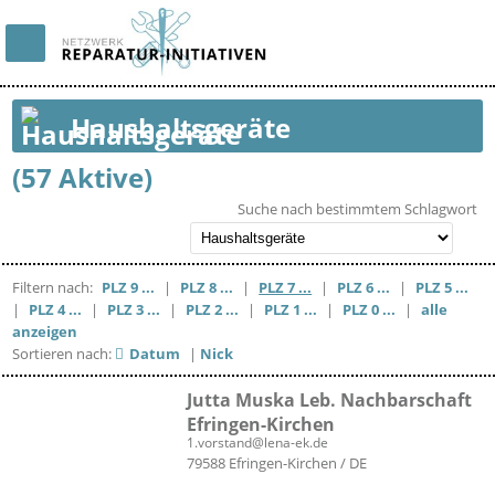
Haushaltsgeräte
(57 Aktive)
Suche nach bestimmtem Schlagwort
Filtern nach:
PLZ 9 ...
|
PLZ 8 ...
|
PLZ 7 ...
|
PLZ 6 ...
|
PLZ 5 ...
|
PLZ 4 ...
|
PLZ 3 ...
|
PLZ 2 ...
|
PLZ 1 ...
|
PLZ 0 ...
|
alle
anzeigen
Sortieren nach:
Datum
|
Nick
Jutta Muska Leb. Nachbarschaft
Efringen-Kirchen
1.vorstand@lena-ek.de
79588 Efringen-Kirchen / DE