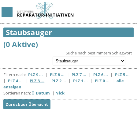
Staubsauger
(0 Aktive)
Suche nach bestimmtem Schlagwort
Filtern nach:
PLZ 9 ...
|
PLZ 8 ...
|
PLZ 7 ...
|
PLZ 6 ...
|
PLZ 5 ...
|
PLZ 4 ...
|
PLZ 3 ...
|
PLZ 2 ...
|
PLZ 1 ...
|
PLZ 0 ...
|
alle
anzeigen
Sortieren nach:
Datum
|
Nick
Zurück zur Übersicht